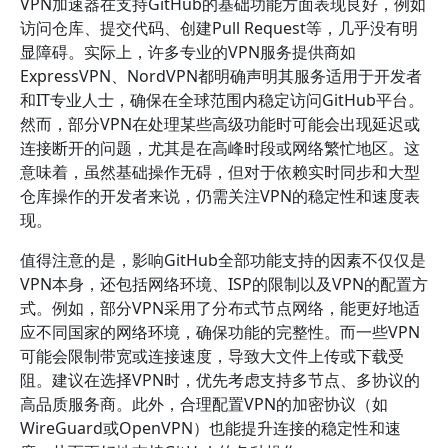
VPN加速器在支持GitHub的基础功能方面表现良好，例如
访问仓库、提交代码、创建Pull Request等，几乎没有明
显障碍。实际上，许多专业的VPN服务提供商如
ExpressVPN、NordVPN都明确声明其服务适用于开发者
和IT专业人士，确保在全球范围内稳定访问GitHub平台。
然而，部分VPN在处理某些高级功能时可能会出现延迟或
连接断开的问题，尤其是在高峰时段或网络繁忙地区。这
意味着，虽然基础操作无碍，但对于依赖实时同步和大型
仓库操作的开发者来说，仍需关注VPN的稳定性和速度表
现。
值得注意的是，影响GitHub全部功能支持的因素不仅仅是
VPN本身，还包括网络环境、ISP的限制以及VPN的配置方
式。例如，部分VPN采用了分布式节点网络，能更好地适
应不同国家的网络环境，确保功能的完整性。而一些VPN
可能会限制带宽或连接速度，导致大文件上传或下载受
阻。建议在选择VPN时，优先考虑支持多节点、多协议的
高品质服务商。此外，合理配置VPN的加密协议（如
WireGuard或OpenVPN）也能提升连接的稳定性和速