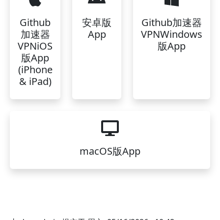
Github
安卓版
Github加速器
加速器
App
VPNWindows
VPNiOS
版App
版App
(iPhone
& iPad)
macOS版App