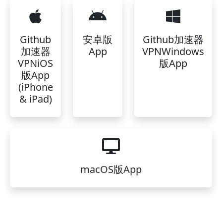
Github
安卓版
Github加速器
加速器
App
VPNWindows
VPNiOS
版App
版App
(iPhone
& iPad)
macOS版App