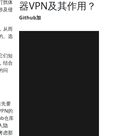
打扰体
器VPN及其作用？
涉及侵
。
Github加
，从而
的。选
它们短
，结合
的问
首先要
PN的
ub仓库
人隐
考虑那