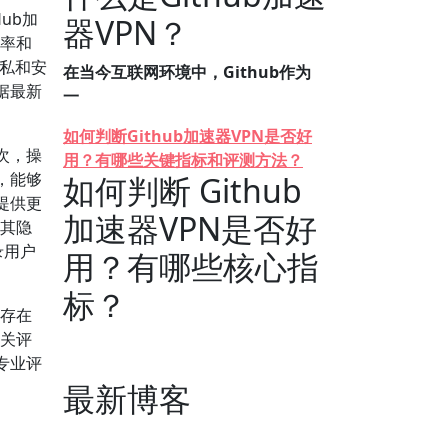
ub加
器VPN？
效率和
隐私和安
在当今互联网环境中，Github作为
据最新
一
如何判断Github加速器VPN是否好
次，操
用？有哪些关键指标和评测方法？
，能够
如何判断 Github
提供更
加速器VPN是否好
注其隐
录用户
用？有哪些核心指
标？
管存在
相关评
专业评
最新博客