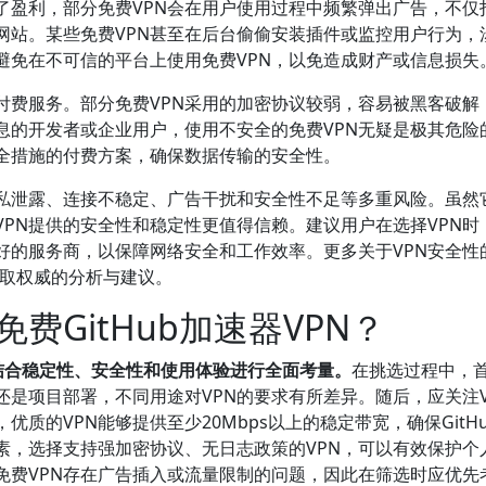
了盈利，部分免费VPN会在用户使用过程中频繁弹出广告，不仅
网站。某些免费VPN甚至在后台偷偷安装插件或监控用户行为，
避免在不可信的平台上使用免费VPN，以免造成财产或信息损失
付费服务。部分免费VPN采用的加密协议较弱，容易被黑客破解
息的开发者或企业用户，使用不安全的免费VPN无疑是极其危险
安全措施的付费方案，确保数据传输的安全性。
隐私泄露、连接不稳定、广告干扰和安全性不足等多重风险。虽然
PN提供的安全性和稳定性更值得信赖。建议用户在选择VPN时
好的服务商，以保障网络安全和工作效率。更多关于VPN安全性
取权威的分析与建议。
费GitHub加速器VPN？
需结合稳定性、安全性和使用体验进行全面考量。
在挑选过程中，
是项目部署，不同用途对VPN的要求有所差异。随后，应关注V
质的VPN能够提供至少20Mbps以上的稳定带宽，确保GitH
素，选择支持强加密协议、无日志政策的VPN，可以有效保护个
免费VPN存在广告插入或流量限制的问题，因此在筛选时应优先