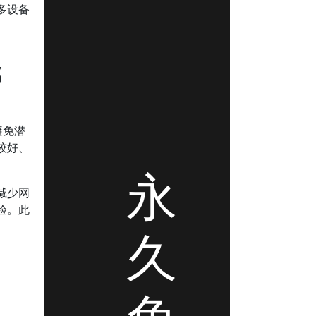
多设备
哪
避免潜
较好、
永
减少网
验。此
久