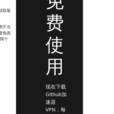
免
获取最
费
用不当
避免因
使
保障个
用
现在下载
Github加
速器
VPN，每