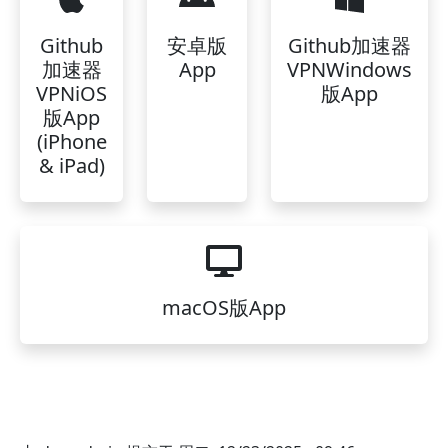
Github
安卓版
Github加速器
加速器
App
VPNWindows
VPNiOS
版App
版App
(iPhone
& iPad)
macOS版App