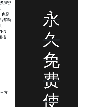
级加密
C
永
，也是
，能帮助
d、
久
PN，
用指
免
费
使
第三方