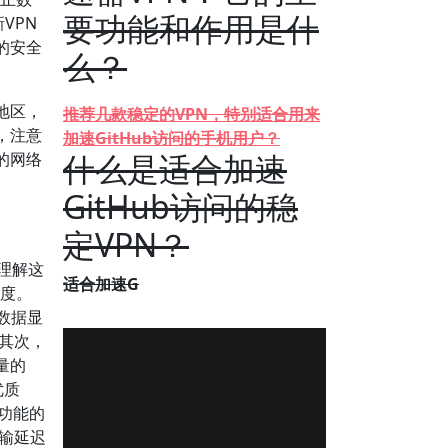
要功能和作用是什
VPN
的安全
么？
地区，
推荐几款稳定的VPN，特别适合用来
，注意
加速GitHub访问的手机用户？
什么是适合加速
的网络
GitHub访问的稳
定VPN？
理解这
适合加速G
速度。
数据显
其次，
量的
优质
由功能的
输延迟