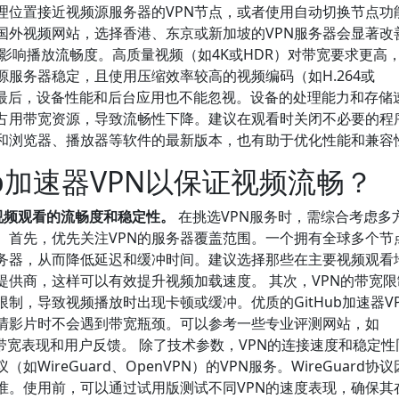
理位置接近视频源服务器的VPN节点，或者使用自动切换节点功
国外视频网站，选择香港、东京或新加坡的VPN服务器会显著改
影响播放流畅度。高质量视频（如4K或HDR）对带宽要求更高
源服务器稳定，且使用压缩效率较高的视频编码（如H.264或
。 最后，设备性能和后台应用也不能忽视。设备的处理能力和存储
占用带宽资源，导致流畅性下降。建议在观看时关闭不必要的程
N和浏览器、播放器等软件的最新版本，也有助于优化性能和兼容
ub加速器VPN以保证视频流畅？
升视频观看的流畅度和稳定性。
在挑选VPN服务时，需综合考虑多
。首先，优先关注VPN的服务器覆盖范围。一个拥有全球多个节
服务器，从而降低延迟和缓冲时间。建议选择那些在主要视频观看
提供商，这样可以有效提升视频加载速度。 其次，VPN的带宽
制，导致视频播放时出现卡顿或缓冲。优质的GitHub加速器V
清影片时不会遇到带宽瓶颈。可以参考一些专业评测网站，如
同VPN的带宽表现和用户反馈。 除了技术参数，VPN的连接速度和稳定
ireGuard、OpenVPN）的VPN服务。WireGuard协
准。使用前，可以通过试用版测试不同VPN的速度表现，确保其