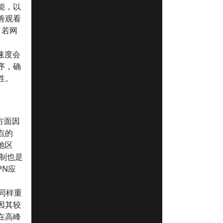
能，以
善观看
，若网
速度会
序，确
性。
方面因
点的
地区
限制也是
PN应
性同样重
议因其较
在高峰